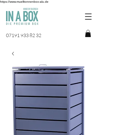
https://www.muelltonnenbox-alu.de
07191 933 82 32